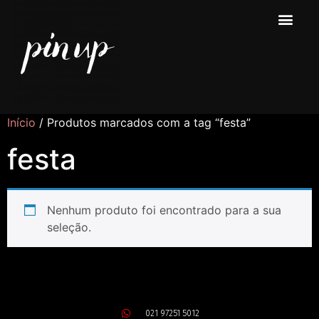
Início
/ Produtos marcados com a tag “festa”
festa
Nenhum produto foi encontrado para a sua
seleção.
021 97251 5012