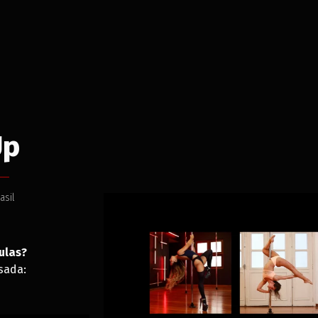
Up
asil
ulas?
sada: